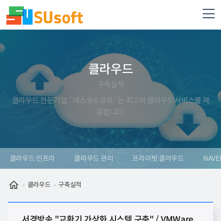
클라우드
구축실적
클라우드 전문기업 `에스유소프트`는 최고의 클라우드서비스를 제
공합니다.
클라우드 인프라
클라우드 관리
프라이빗 클라우드
NAVE
클라우드
구축실적
서경방송 "교환기 가상화 시스템 구축" / VMWare