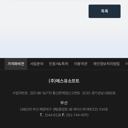
목록
가치와비전
사업분야
인증서&특허
이용약관
개인정보처리방침
(주)에스유소프트
사업자번호 : 220-88-56770 통신판매업신고번호 : 2015-경기성남-0883호
부산
(48059) 부산 해운대구 센텀중앙로 48 에이스하이테크21 914호
T.
F.
1544-8128
051-744-4970