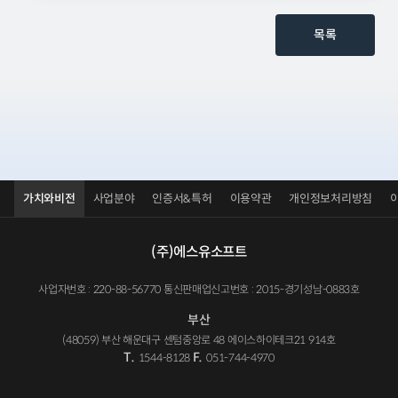
목록
가치와비전
사업분야
인증서&특허
이용약관
개인정보처리방침
(주)에스유소프트
사업자번호 : 220-88-56770 통신판매업신고번호 : 2015-경기성남-0883호
부산
(48059) 부산 해운대구 센텀중앙로 48 에이스하이테크21 914호
T.
F.
1544-8128
051-744-4970