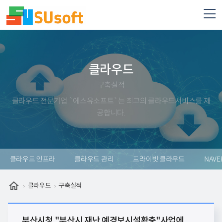
클라우드
구축실적
클라우드 전문기업 `에스유소프트`는 최고의 클라우드서비스를 제
공합니다.
클라우드 인프라
클라우드 관리
프라이빗 클라우드
NAVE
클라우드
구축실적
부산시청 "부산시 재난 예경보시설확충"사업에