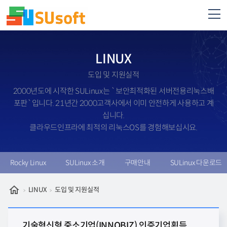
LINUX
도입 및 지원실적
2000년도에 시작한 SULinux는 `보안최적화된 서버전용리눅스배
포판`입니다. 21년간 2000고객사에서 이미 안전하게 사용하고 계
십니다.
클라우드인프라에 최적의 리눅스OS를 경험해보십시요.
Rocky Linux
SULinux 소개
구매안내
SULinux 다운로드
LINUX
도입 및 지원실적
기술혁신형 중소기업(INNOBIZ) 인증기업획득