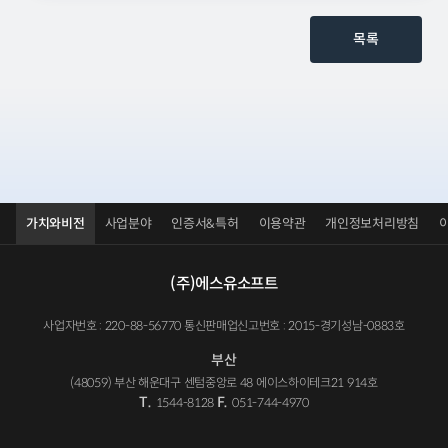
목록
가치와비전
사업분야
인증서&특허
이용약관
개인정보처리방침
(주)에스유소프트
사업자번호 : 220-88-56770 통신판매업신고번호 : 2015-경기성남-0883호
부산
(48059) 부산 해운대구 센텀중앙로 48 에이스하이테크21 914호
T.
F.
1544-8128
051-744-4970