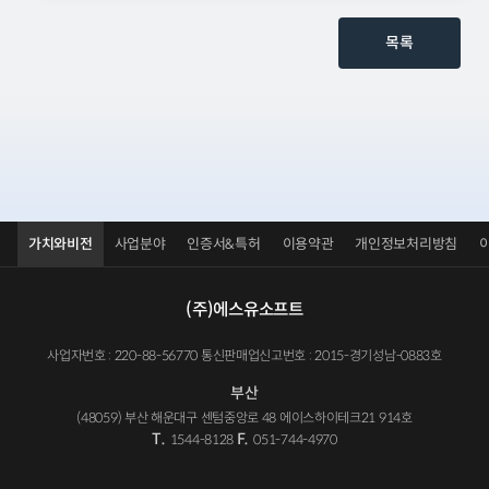
목록
가치와비전
사업분야
인증서&특허
이용약관
개인정보처리방침
(주)에스유소프트
사업자번호 : 220-88-56770 통신판매업신고번호 : 2015-경기성남-0883호
부산
(48059) 부산 해운대구 센텀중앙로 48 에이스하이테크21 914호
T.
F.
1544-8128
051-744-4970