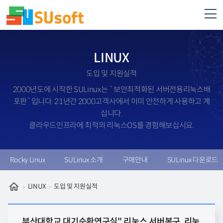
LINUX
도입 및 지원실적
2000년도에 시작한 SULinux는 `보안최적화된 서버전용리눅스배
포판`입니다. 21년간 2000고객사에서 이미 안전하게 사용하고 계
십니다.
클라우드인프라에 최적의 리눅스OS를 경험해보십시요.
Rocky Linux
SULinux 소개
구매안내
SULinux 다운로드
LINUX
도입 및 지원실적
부산대학교 대기순환연구실" 리눅스 서버복구, 리눅