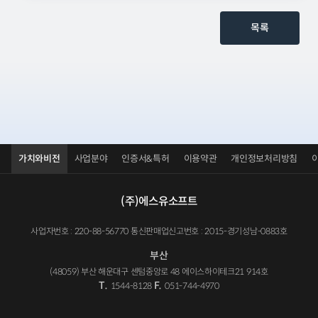
목록
가치와비전
사업분야
인증서&특허
이용약관
개인정보처리방침
(주)에스유소프트
사업자번호 : 220-88-56770 통신판매업신고번호 : 2015-경기성남-0883호
부산
(48059) 부산 해운대구 센텀중앙로 48 에이스하이테크21 914호
T.
F.
1544-8128
051-744-4970