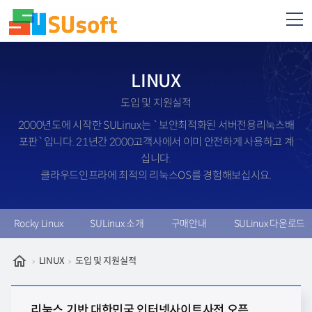
LINUX
도입 및 지원실적
2000년도에 시작한 SULinux는 `보안최적화된 서버전용리눅스배
포판`입니다. 21년간 2000고객사에서 이미 안전하게 사용하고 계
십니다.
클라우드인프라에 최적의 리눅스OS를 경험해보십시요.
Rocky Linux
SULinux 소개
구매안내
SULinux 다운로드
LINUX
도입 및 지원실적
리눅스 기반 대한민국 인터넷사이트사전 오픈