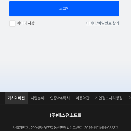
로그인
아이디/비밀번호 찾기
아이디 저장
가치와비전
사업분야
인증서&특허
이용약관
개인정보처리방침
(주)에스유소프트
사업자번호 : 220-88-56770 통신판매업신고번호 : 2015-경기성남-0883호