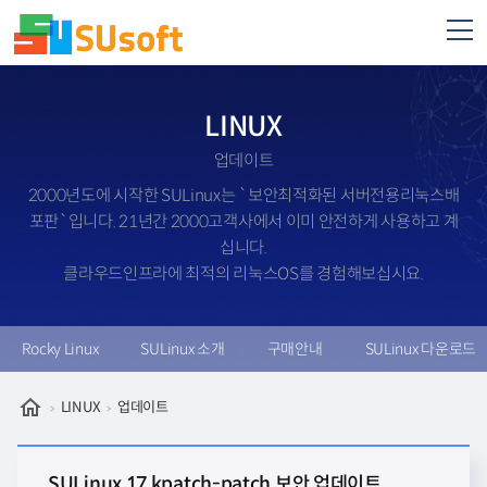
LINUX
업데이트
2000년도에 시작한 SULinux는 `보안최적화된 서버전용리눅스배
포판`입니다. 21년간 2000고객사에서 이미 안전하게 사용하고 계
십니다.
클라우드인프라에 최적의 리눅스OS를 경험해보십시요.
Rocky Linux
SULinux 소개
구매안내
SULinux 다운로드
LINUX
업데이트
SULinux 17
kpatch-patch 보안 업데이트