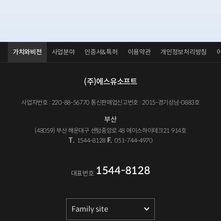
가치와비전
사업분야
인증서&특허
이용약관
개인정보처리방침
(주)에스유소프트
사업자번호 : 220-88-56770 통신판매업신고번호 : 2015-경기성남-0883호
부산
(48059) 부산 해운대구 센텀중앙로 48 에이스하이테크21 914호
T.
F.
1544-8128
051-744-4970
1544-8128
대표번호