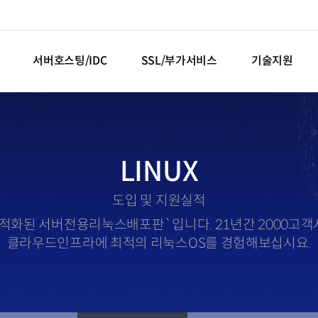
서버호스팅/IDC
SSL/부가서비스
기술지원
LINUX
도입 및 지원실적
보안최적화된 서버전용리눅스배포판`입니다. 21년간 2000고
클라우드인프라에 최적의 리눅스OS를 경험해보십시요.