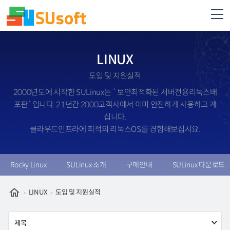
LINUX
도입 및 지원실적
2000년도에 시작한 SULinux는 `보안최적화된 서버전용리눅스배
포판`입니다. 21년간 2000고객사에서 이미 안전하게 사용하고 계
십니다.
클라우드인프라에 최적의 리눅스OS를 경험해보십시요.
Rocky Linux
SULinux 소개
구매안내
SULinux 다운로드
LINUX
도입 및 지원실적