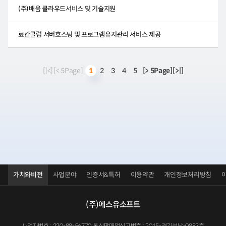
(주)배움 클라우드서비스 및 기술지원
료칸클럽 서버호스팅 및 프로그램유지관리 서비스 제공
[|<]
[< 5Page]
2
3
4
5
[> 5Page]
[>|]
1
가치와비전
사업분야
인증서&특허
이용약관
개인정보처리방침
(주)에스유소프트
사업자번호 : 220-88-56770 통신판매업신고번호 : 2015-경기성남-0883호