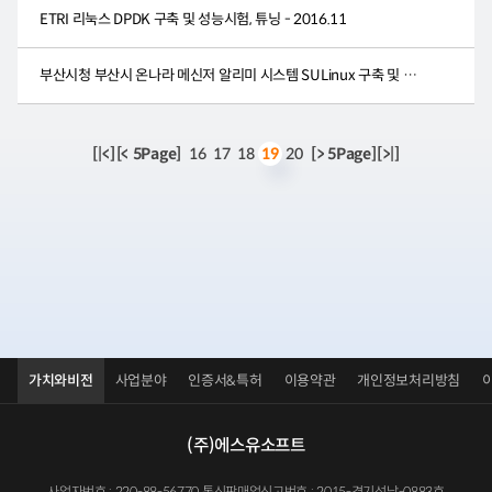
ETRI 리눅스 DPDK 구축 및 성능시험, 튜닝 - 2016.11
부산시청 부산시 온나라 메신저 알리미 시스템 SULinux 구축 및 유지관리 - 2016.11
[|<]
[< 5Page]
16
17
18
20
[> 5Page]
[>|]
19
가치와비전
사업분야
인증서&특허
이용약관
개인정보처리방침
(주)에스유소프트
사업자번호 : 220-88-56770 통신판매업신고번호 : 2015-경기성남-0883호